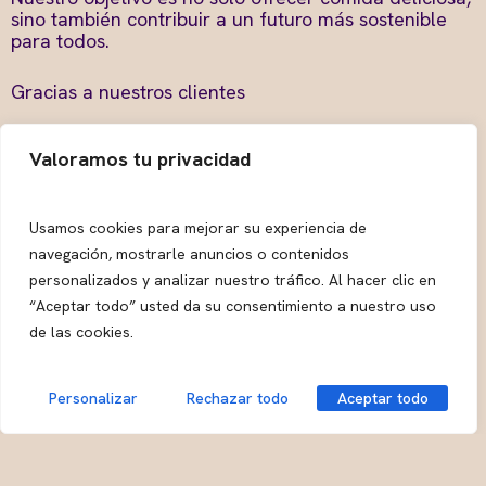
sino también contribuir a un futuro más sostenible
para todos.
Gracias a nuestros clientes
Nada de esto habría sido posible sin el apoyo de
Valoramos tu privacidad
nuestros maravillosos clientes. Cada visita, cada
comentario y cada sonrisa nos ha impulsado a seguir
mejorando y a ofrecer lo mejor de nosotros mismos.
Estamos profundamente agradecidos por su lealtad
Usamos cookies para mejorar su experiencia de
y entusiasmo, y esperamos seguir compartiendo
navegación, mostrarle anuncios o contenidos
muchos más momentos deliciosos con ustedes.
personalizados y analizar nuestro tráfico. Al hacer clic en
“Aceptar todo” usted da su consentimiento a nuestro uso
Celebración del aniversario
de las cookies.
Para celebrar este aniversario, estamos preparando
una serie de platos nuevos e innovadores. Queremos
Personalizar
Rechazar todo
Aceptar todo
que todos se unan a nosotros en esta celebración y
disfruten de lo mejor que Kaisen Experience tiene
para ofrecer. Mantente atento a nuestras redes
sociales y página web para más detalles sobre estos