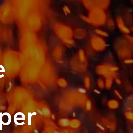
e
sper