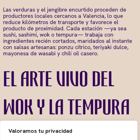
Las verduras y el jengibre encurtido proceden de
productores locales cercanos a Valencia, lo que
reduce kilómetros de transporte y favorece el
producto de proximidad. Cada estación —ya sea
sushi, sashimi, wok o tempura— trabaja con
ingredientes recién cortados, maridados al instante
con salsas artesanas: ponzu cítrico, teriyaki dulce,
mayonesa de wasabi y chili oil casero.
El arte vivo del
wok y la tempura
Aunque el buffet libre sushi atrae las miradas,
Kaisen
Valoramos tu privacidad
Heron City
mantiene viva la tradición del wok
asiático. El chisporroteo, el vapor y la velocidad de