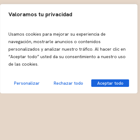
sistema que cambia todo
Valoramos tu privacidad
Aquí viene el giro de guion.
Usamos cookies para mejorar su experiencia de
Pides lo que quieras, se cocina
navegación, mostrarle anuncios o contenidos
personalizados y analizar nuestro tráfico. Al hacer clic en
al momento
“Aceptar todo” usted da su consentimiento a nuestro uso
de las cookies.
Un
buffet a la carta
no funciona con bandejas. Funciona
así:
Personalizar
Rechazar todo
Aceptar todo
Te sientas
Pides lo que te apetece
El chef lo cocina en ese momento
Llega caliente, fresco y como debe ser
Y repites las veces que quieras.
Sin prisas
. Sin
desperdicio. Sin sorpresas raras.