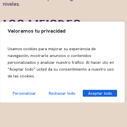
niveles.
Los mejores
Valoramos tu privacidad
platos populares
Usamos cookies para mejorar su experiencia de
navegación, mostrarle anuncios o contenidos
personalizados y analizar nuestro tráfico. Al hacer clic en
“Aceptar todo” usted da su consentimiento a nuestro uso
de la comida
de las cookies.
Personalizar
Rechazar todo
Aceptar todo
fusión
Si hay algo que roba el centro de atención en la
escena culinaria de la fusión con sushi, son
los