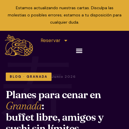
Estamos actualizando nuestras cartas. Disculpa las
molestias o posibles errores; estamos a tu disposición para
cualquier duda.
Reservar
Junio 2026
BLOG · GRANADA
Planes para cenar en
Granada
:
buffet libre, amigos y
sushi sin límites.