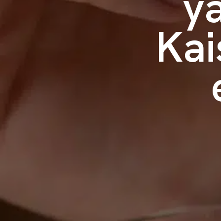
y
Kai