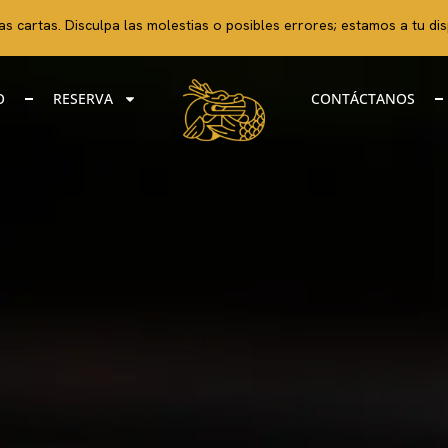
s cartas. Disculpa las molestias o posibles errores; estamos a tu dis
O
RESERVA
CONTÁCTANOS