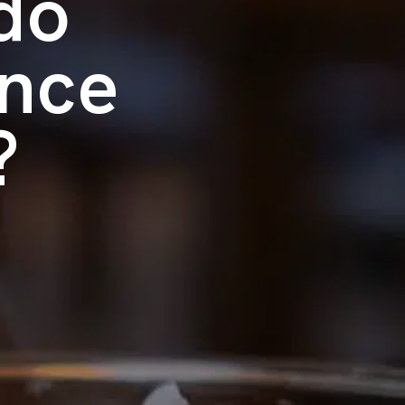
do
ence
?