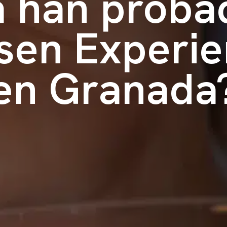
a han proba
sen Experi
en Granada