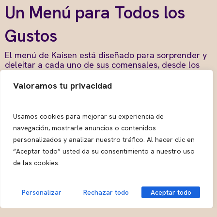
Un Menú para Todos los
Gustos
El menú de Kaisen está diseñado para sorprender y
deleitar a cada uno de sus comensales, desde los
más tradicionales hasta los más aventureros. Puedes
comenzar tu velada con un
sashimi de atún rojo
,
Valoramos tu privacidad
preparado con ingredientes frescos y
cuidadosamente seleccionados. Para los que
prefieren algo más innovador, los
sushis
a la brasa
Usamos cookies para mejorar su experiencia de
son una de las especialidades de la casa. La
navegación, mostrarle anuncios o contenidos
combinación de ingredientes frescos con el toque
personalizados y analizar nuestro tráfico. Al hacer clic en
ahumado de la brasa Josper hace que cada bocado
sea una explosión de sabor.
“Aceptar todo” usted da su consentimiento a nuestro uso
de las cookies.
Si eres amante de la carne, el
entrecot a la brasa
es
una opción que no puedes dejar pasar. La carne es,
Personalizar
Rechazar todo
Aceptar todo
conocida por su suavidad y textura perfecto, se
cocina al Josper para realzar su sabor natural y
lograr una textura incomparable. Otro plato