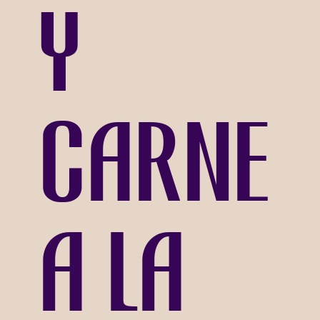
y
carne
a la