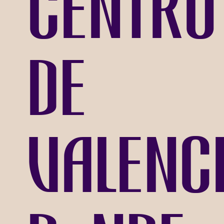
centro
de
Valenci