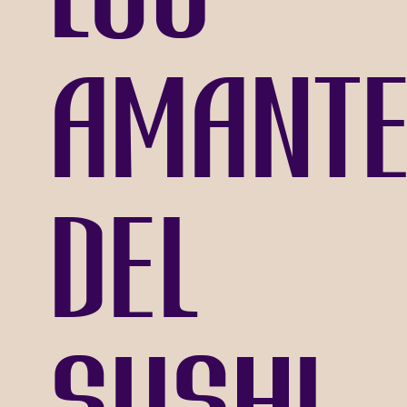
amant
del