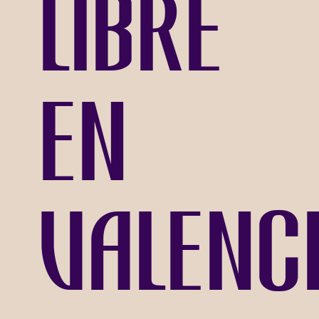
libre
en
Valenci