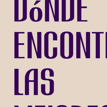
dónde
encont
las