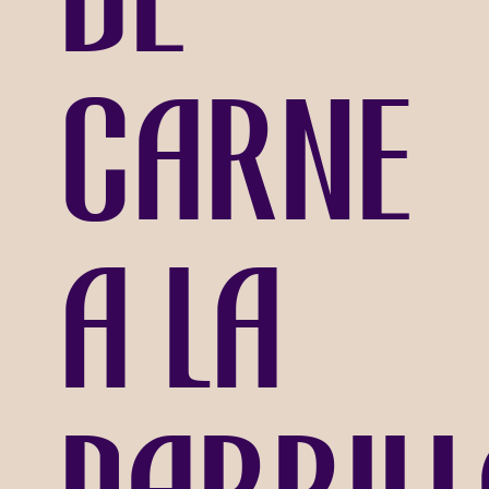
carne
a la