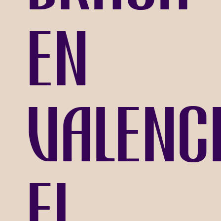
en
Valenci
el