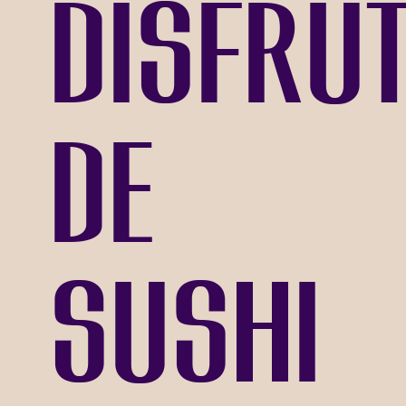
disfru
de
sushi