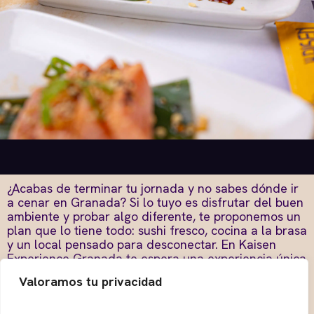
¿Acabas de terminar tu jornada y no sabes dónde ir
a cenar en Granada? Si lo tuyo es disfrutar del buen
ambiente y probar algo diferente, te proponemos un
plan que lo tiene todo: sushi fresco, cocina a la brasa
y un local pensado para desconectar. En Kaisen
Experience Granada te espera una experiencia única
donde la comida japonesa se fusiona con las brasas
Valoramos tu privacidad
Josper y una carta de cócteles pensada para el
afterwork.